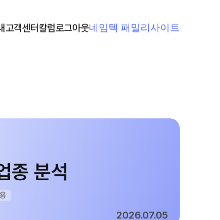
네임텍 패밀리사이트
내
고객센터
칼럼
로그아웃
업종 분석
용
2026.07.05