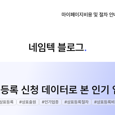
마이페이지
비용 및 절차 안
네임텍 블로그
.
표등록 신청 데이터로 본 인기 
상표등록
#
상표출원
#
인기업종
#
상표등록절차
#
상표등록비