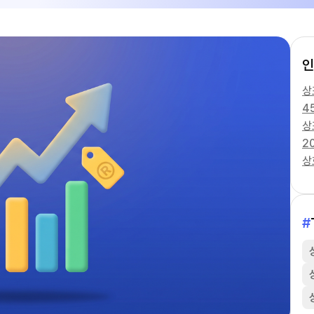
인
4
2
#