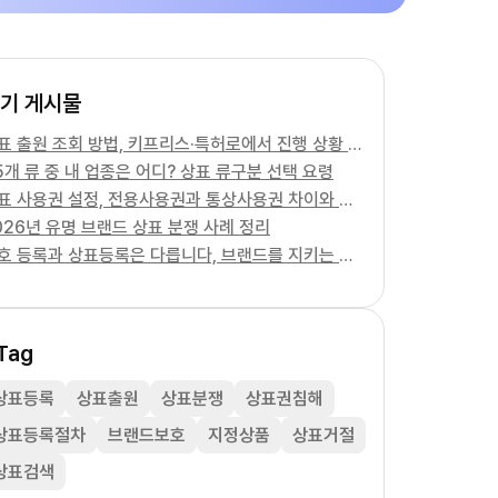
기 게시물
상표 출원 조회 방법, 키프리스·특허로에서 진행 상황 확인하기
5개 류 중 내 업종은 어디? 상표 류구분 선택 요령
상표 사용권 설정, 전용사용권과 통상사용권 차이와 계약 주의사항
026년 유명 브랜드 상표 분쟁 사례 정리
상호 등록과 상표등록은 다릅니다, 브랜드를 지키는 건 어느 쪽일까
Tag
상표등록
상표출원
상표분쟁
상표권침해
상표등록절차
브랜드보호
지정상품
상표거절
상표검색