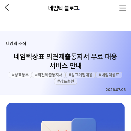
네임텍 블로그
.
네임텍 소식
네임텍상표 의견제출통지서 무료 대응
서비스 안내
#
상표등록
#
의견제출통지서
#
상표거절대응
#
네임텍상표
#
상표출원
2026.07.08