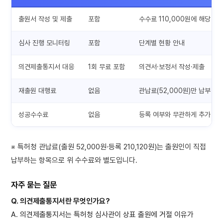
출원서 작성 및 제출
포함
수수료 110,000원에 해당
심사 진행 모니터링
포함
단계별 현황 안내
의견제출통지서 대응
1회 무료 포함
의견서·보정서 작성·제출
재출원 대행료
없음
관납료(52,000원)만 납부
성공수수료
없음
등록 여부와 무관하게 추가 청
※ 특허청 관납료(출원 52,000원·등록 210,120원)는 출원인이 직접
납부하는 항목으로 위 수수료와 별도입니다.
자주 묻는 질문
Q. 의견제출통지서란 무엇인가요?
A. 의견제출통지서는 특허청 심사관이 상표 출원에 거절 이유가