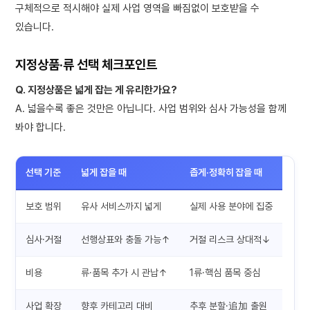
구체적으로 적시해야 실제 사업 영역을 빠짐없이 보호받을 수
있습니다.
지정상품·류 선택 체크포인트
Q. 지정상품은 넓게 잡는 게 유리한가요?
A. 넓을수록 좋은 것만은 아닙니다. 사업 범위와 심사 가능성을 함께
봐야 합니다.
선택 기준
넓게 잡을 때
좁게·정확히 잡을 때
보호 범위
유사 서비스까지 넓게
실제 사용 분야에 집중
심사·거절
선행상표와 충돌 가능↑
거절 리스크 상대적↓
비용
류·품목 추가 시 관납↑
1류·핵심 품목 중심
사업 확장
향후 카테고리 대비
추후 분할·追加 출원