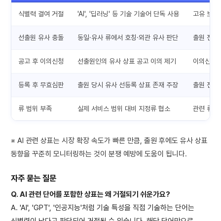
식별력 결여 거절
'AI', '딥러닝' 등 기술 기술어 단독 사용
고유 브랜
선출원 유사 충돌
동일·유사 류에서 호칭·외관 유사 판단
출원 전 
공고 후 이의신청
선출원인의 유사 상표 공고 이의 제기
이의신청 
등록 후 무효심판
출원 당시 유사 선등록 상표 존재 주장
출원 전 조
류 범위 부족
실제 서비스 범위 대비 지정류 협소
관련 류 
※ AI 관련 상표는 시장 확장 속도가 빠른 만큼, 출원 후에도 유사 상표
동향을 꾸준히 모니터링하는 것이 분쟁 예방에 도움이 됩니다.
자주 묻는 질문
Q. AI 관련 단어를 포함한 상표는 왜 거절되기 쉬운가요?
A. 'AI', 'GPT', '인공지능'처럼 기술 특성을 직접 기술하는 단어는
식별력이 낮다고 판단되어 거절될 수 있습니다. 해당 단어만으로